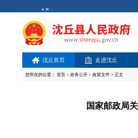
欢
迎
进
入
沈
丘
县
人
民
政
府,
沈丘首页
走进沈丘
盲
人
用
您所在的位置：
首页
>
政务公开
> 政策文件 > 正文
户
使
用
操
作
国家邮政局关
智
能
引
导，
请
按