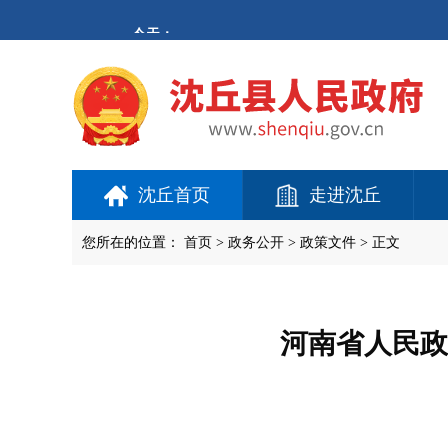
欢
迎
进
入
沈
丘
县
人
民
政
府,
沈丘首页
走进沈丘
盲
人
用
您所在的位置：
首页
>
政务公开
> 政策文件 > 正文
户
使
用
操
作
河南省人民政
智
能
引
导，
请
按