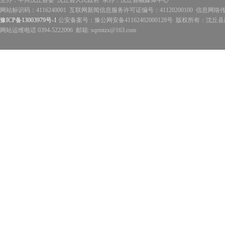
主办：中共沈丘县委 沈丘县人民政府 承办：沈丘县融媒体中心
网站标识码：4116240001 互联网新闻信息服务许可证编号：41120200100 信息网络
豫ICP备13003979号-1
公安备案号：豫公网安备41162402000128号 版权所有：沈丘县政
网站运维电话 0394-5222096 邮箱: sqrmtzx@163.com