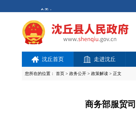
欢
迎
进
入
沈
丘
县
人
民
政
府,
沈丘首页
走进沈丘
盲
人
用
您所在的位置：
首页
>
政务公开
> 政策解读 > 正文
户
使
用
操
作
商务部服贸司
智
能
引
导，
请
按