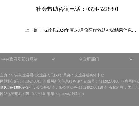
社会救助咨询电话：0394-5228801
上一篇：
沈丘县2024年度1-9月份医疗救助补贴结果信息…
主办：中共沈丘县委 沈丘县人民政府 承办：沈丘县融媒体中心
网站标识码：4116240001 互联网新闻信息服务许可证编号：41120200100 信息网络
豫ICP备13003979号-1
公安备案号：豫公网安备41162402000128号 版权所有：沈丘县政
网站运维电话 0394-5222096 邮箱: sqrmtzx@163.com