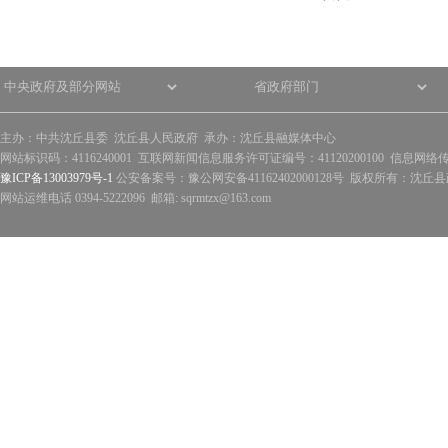
主办：中共沈丘县委 沈丘县人民政府 承办：沈丘县融媒体中心
网站标识码：4116240001 互联网新闻信息服务许可证编号：41120200100 信息网络
豫ICP备13003979号-1
公安备案号：豫公网安备41162402000128号 版权所有：沈丘县政
网站运维电话 0394-5222096 邮箱: sqrmtzx@163.com