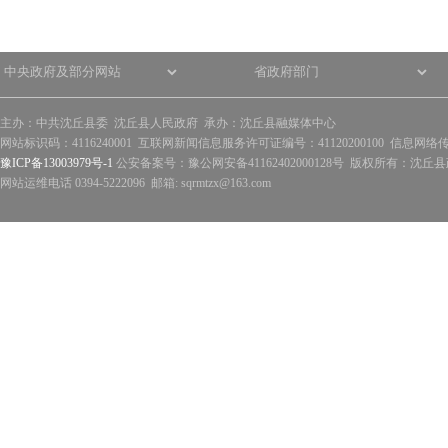
主办：中共沈丘县委 沈丘县人民政府 承办：沈丘县融媒体中心
网站标识码：4116240001 互联网新闻信息服务许可证编号：41120200100 信息网络
豫ICP备13003979号-1
公安备案号：豫公网安备41162402000128号 版权所有：沈丘县政
网站运维电话 0394-5222096 邮箱: sqrmtzx@163.com