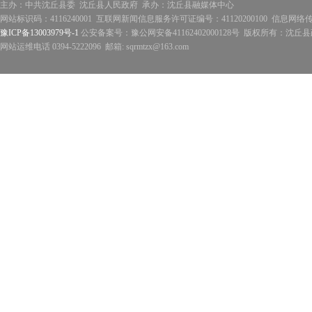
主办：中共沈丘县委 沈丘县人民政府 承办：沈丘县融媒体中心
网站标识码：4116240001 互联网新闻信息服务许可证编号：41120200100 信息网络
豫ICP备13003979号-1
公安备案号：豫公网安备41162402000128号 版权所有：沈丘县政
网站运维电话 0394-5222096 邮箱: sqrmtzx@163.com