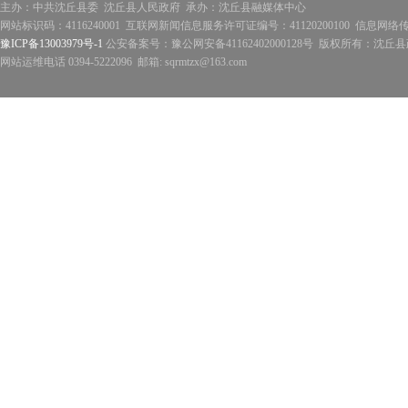
主办：中共沈丘县委 沈丘县人民政府 承办：沈丘县融媒体中心
网站标识码：4116240001 互联网新闻信息服务许可证编号：41120200100 信息网络
豫ICP备13003979号-1
公安备案号：豫公网安备41162402000128号 版权所有：沈丘县政
网站运维电话 0394-5222096 邮箱: sqrmtzx@163.com