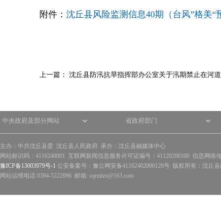
附件：
沈丘县风险监测信息40期（台风”格美“预警
上一篇：
沈丘县防汛抗旱指挥部办公室关于汛期禁止在河道
主办：中共沈丘县委 沈丘县人民政府 承办：沈丘县融媒体中心
网站标识码：4116240001 互联网新闻信息服务许可证编号：41120200100 信息网络
豫ICP备13003979号-1
公安备案号：豫公网安备41162402000128号 版权所有：沈丘县政
网站运维电话 0394-5222096 邮箱: sqrmtzx@163.com