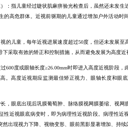
）：指儿童经过睫状肌麻痹验光检查后，虽然还未发生近
生的高危群体。近视前驱期的儿童通过增加户外活动时
的儿童，每年近视进展速度超过50度，但还未发展至
导下采取有效的矫正和控制措施，从而避免发展为高度近
00度或眼轴长度≥26.00mm时即进入高度近视阶段
增高。高度近视期应监测最佳矫正视力、眼轴长度和眼底
长，眼底出现后巩膜葡萄肿、脉络膜视网膜萎缩、视网膜
征性近视眼底病变时，即为病理性近视阶段。病理性近
突然出现视力下降、视物变形、眼前黑影显著增加、持续