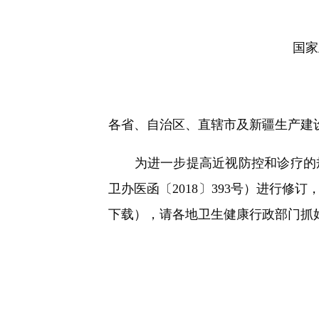
快
捷
键
Ctrl+Alt+9
国家
各省、自治区、直辖市及新疆生产建
为进一步提高近视防控和诊疗的规范
卫办医函〔2018〕393号）进行
下载），请各地卫生健康行政部门抓