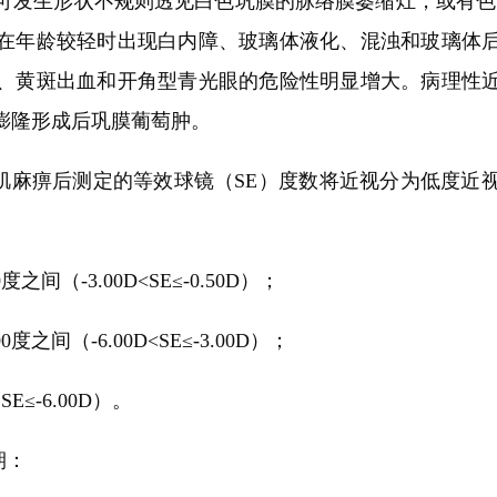
发生形状不规则透见白色巩膜的脉络膜萎缩灶，或有色素
在年龄较轻时出现白内障、玻璃体液化、混浊和玻璃体
、黄斑出血和开角型青光眼的危险性明显增大。病理性
膨隆形成后巩膜葡萄肿。
麻痹后测定的等效球镜（SE）度数将近视分为低度近
-3.00D<SE≤-0.50D）；
（-6.00D<SE≤-3.00D）；
-6.00D）。
期：