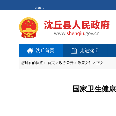
欢
迎
进
入
沈
丘
县
人
民
政
府,
沈丘首页
走进沈丘
盲
人
用
您所在的位置：
首页
>
政务公开
> 政策文件 > 正文
户
使
用
操
作
国家卫生健康
智
能
引
导，
请
按