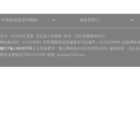
主办：中共沈丘县委 沈丘县人民政府 承办：沈丘县融媒体中心
网站标识码：4116240001 互联网新闻信息服务许可证编号：41120200100 信息网络
豫ICP备13003979号-1
公安备案号：豫公网安备41162402000128号 版权所有：沈丘县政
网站运维电话 0394-5222096 邮箱: sqrmtzx@163.com