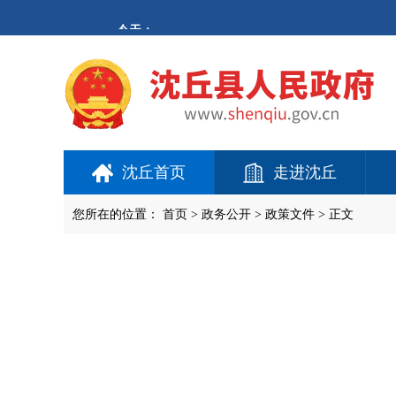
欢
迎
进
入
沈
丘
县
人
民
政
府,
沈丘首页
走进沈丘
盲
人
用
您所在的位置：
首页
>
政务公开
> 政策文件 > 正文
户
使
用
操
作
智
能
引
导，
请
按