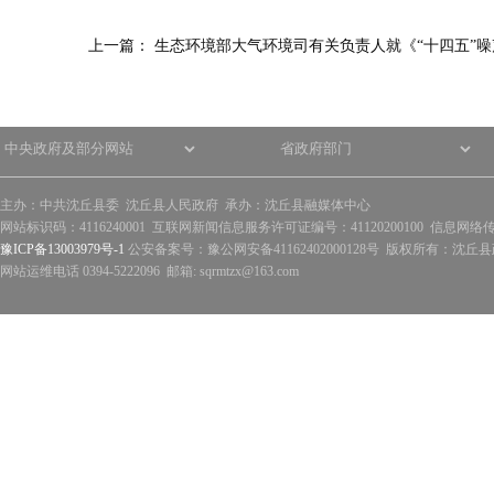
上一篇：
生态环境部大气环境司有关负责人就《“十四五”噪
主办：中共沈丘县委 沈丘县人民政府 承办：沈丘县融媒体中心
网站标识码：4116240001 互联网新闻信息服务许可证编号：41120200100 信息网络
豫ICP备13003979号-1
公安备案号：豫公网安备41162402000128号 版权所有：沈丘县政
网站运维电话 0394-5222096 邮箱: sqrmtzx@163.com