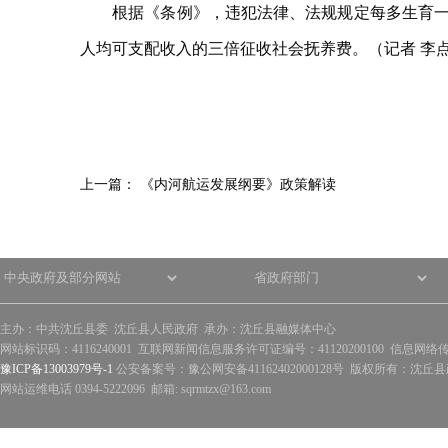
根据《条例》，违犯法律、法规规定每多生育一个
人均可支配收入的三倍征收社会抚养费。（记者 李
上一篇：
《内河航运发展纲要》政策解读
主办：中共沈丘县委 沈丘县人民政府 承办：沈丘县融媒体中心
网站标识码：4116240001 互联网新闻信息服务许可证编号：41120200100 信息网络
豫ICP备13003979号-1
公安备案号：豫公网安备41162402000128号 版权所有：沈丘县政
网站运维电话 0394-5222096 邮箱: sqrmtzx@163.com