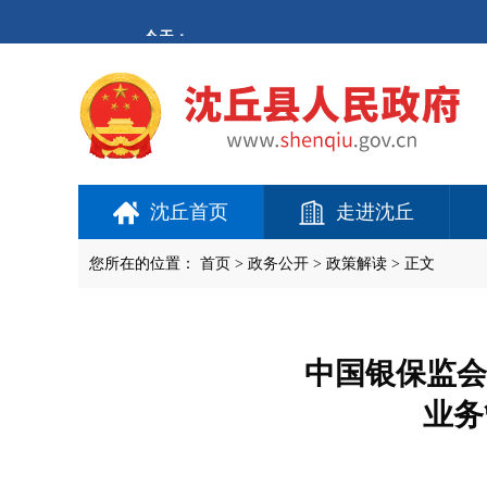
欢
迎
进
入
沈
丘
县
人
民
政
府,
沈丘首页
走进沈丘
盲
人
用
您所在的位置：
首页
>
政务公开
> 政策解读 > 正文
户
使
用
操
作
中国银保监会
智
能
业务
引
导，
请
按