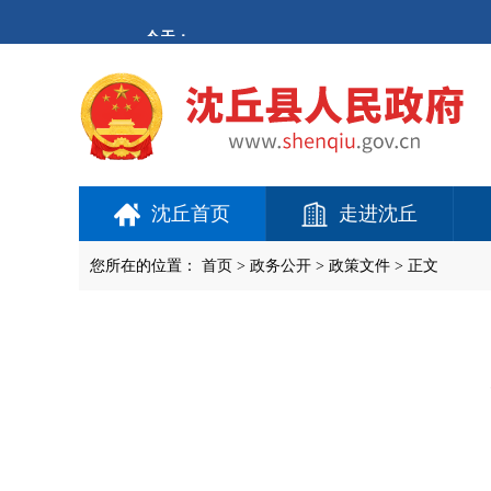
欢
迎
进
入
沈
丘
县
人
民
政
府,
沈丘首页
走进沈丘
盲
人
用
您所在的位置：
首页
>
政务公开
> 政策文件 > 正文
户
使
用
操
作
智
能
引
导，
请
按