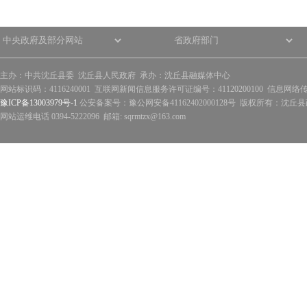
主办：中共沈丘县委 沈丘县人民政府 承办：沈丘县融媒体中心
网站标识码：4116240001 互联网新闻信息服务许可证编号：41120200100 信息网络
豫ICP备13003979号-1
公安备案号：豫公网安备41162402000128号 版权所有：沈丘县政
网站运维电话 0394-5222096 邮箱: sqrmtzx@163.com