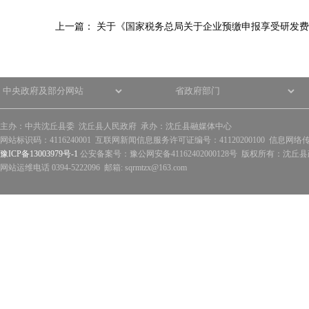
上一篇：
关于《国家税务总局关于企业预缴申报享受研发费
主办：中共沈丘县委 沈丘县人民政府 承办：沈丘县融媒体中心
网站标识码：4116240001 互联网新闻信息服务许可证编号：41120200100 信息网络
豫ICP备13003979号-1
公安备案号：豫公网安备41162402000128号 版权所有：沈丘县政
网站运维电话 0394-5222096 邮箱: sqrmtzx@163.com