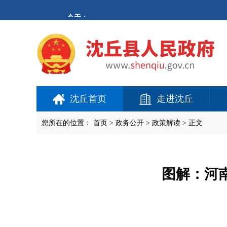
欢
迎
进
入
沈
丘
县
人
民
政
府,
沈丘首页
走进沈丘
盲
人
用
您所在的位置：
首页
>
政务公开
> 政策解读 > 正文
户
使
用
操
作
图解：河
智
能
引
导，
请
按