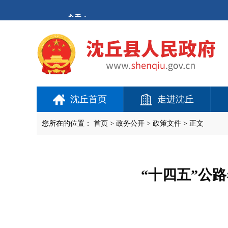
欢
迎
进
入
沈
丘
县
人
民
政
府,
沈丘首页
走进沈丘
盲
人
用
您所在的位置：
首页
>
政务公开
> 政策文件 > 正文
户
使
用
操
作
“十四五”公
智
能
引
导，
请
按