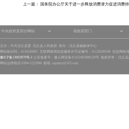
上一篇：
国务院办公厅关于进一步释放消费潜力促进消费持
主办：中共沈丘县委 沈丘县人民政府 承办：沈丘县融媒体中心
网站标识码：4116240001 互联网新闻信息服务许可证编号：41120200100 信息网络
豫ICP备13003979号-1
公安备案号：豫公网安备41162402000128号 版权所有：沈丘县政
网站运维电话 0394-5222096 邮箱: sqrmtzx@163.com