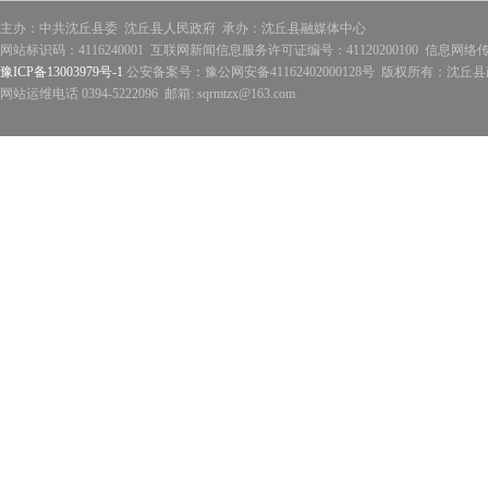
主办：中共沈丘县委 沈丘县人民政府 承办：沈丘县融媒体中心
网站标识码：4116240001 互联网新闻信息服务许可证编号：41120200100 信息网络
豫ICP备13003979号-1
公安备案号：豫公网安备41162402000128号 版权所有：沈丘县政
网站运维电话 0394-5222096 邮箱: sqrmtzx@163.com