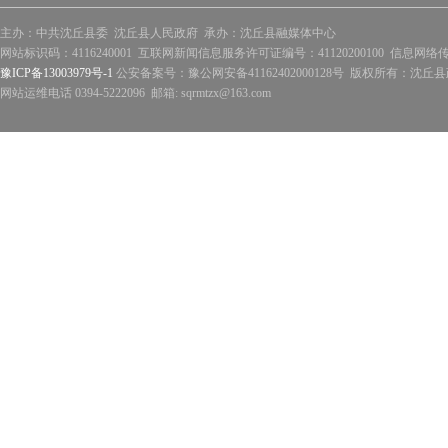
主办：中共沈丘县委 沈丘县人民政府 承办：沈丘县融媒体中心
网站标识码：4116240001 互联网新闻信息服务许可证编号：41120200100 信息网络
豫ICP备13003979号-1
公安备案号：豫公网安备41162402000128号 版权所有：沈丘县政
网站运维电话 0394-5222096 邮箱: sqrmtzx@163.com