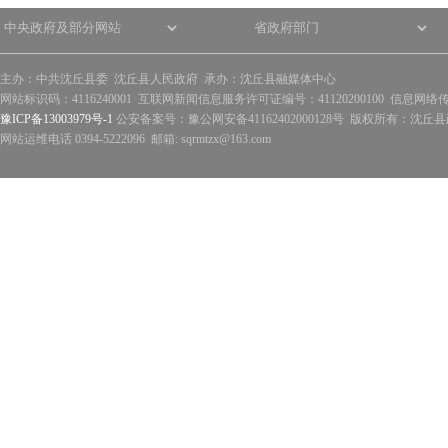
主办：中共沈丘县委 沈丘县人民政府 承办：沈丘县融媒体中心
网站标识码：4116240001 互联网新闻信息服务许可证编号：41120200100 信息网络
豫ICP备13003979号-1
公安备案号：豫公网安备41162402000128号 版权所有：沈丘县政
网站运维电话 0394-5222096 邮箱: sqrmtzx@163.com