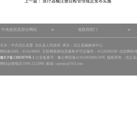
上一篇：
医疗器械注册自检管理规定发布实施
主办：中共沈丘县委 沈丘县人民政府 承办：沈丘县融媒体中心
网站标识码：4116240001 互联网新闻信息服务许可证编号：41120200100 信息网络
豫ICP备13003979号-1
公安备案号：豫公网安备41162402000128号 版权所有：沈丘县政
网站运维电话 0394-5222096 邮箱: sqrmtzx@163.com