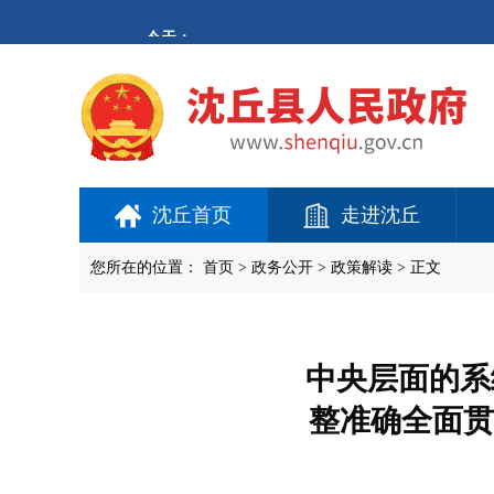
欢
迎
进
入
沈
丘
县
人
民
政
府,
沈丘首页
走进沈丘
盲
人
用
您所在的位置：
首页
>
政务公开
> 政策解读 > 正文
户
使
用
操
作
中央层面的系
智
能
整准确全面贯
引
导，
请
按