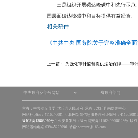
三是组织开展碳达峰碳中和先行示范
国层面碳达峰碳中和目标提供有益经验。
相关稿件
《中共中央 国务院关于完整准确全
上一篇：
为强化审计监督提供法治保障——审
主办：中共沈丘县委 沈丘县人民政府 承办：沈丘县融媒体中心
网站标识码：4116240001 互联网新闻信息服务许可证编号：41120200
豫ICP备13003979号-1
公安备案号：豫公网安备41162402000128号 版
网站运维电话 0394-5222096 邮箱: sqrmtzx@163.com