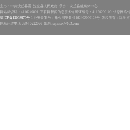
主办：中共沈丘县委 沈丘县人民政府 承办：沈丘县融媒体中心
网站标识码：4116240001 互联网新闻信息服务许可证编号：41120200100 信息网络
豫ICP备13003979号-1
公安备案号：豫公网安备41162402000128号 版权所有：沈丘县政
网站运维电话 0394-5222096 邮箱: sqrmtzx@163.com