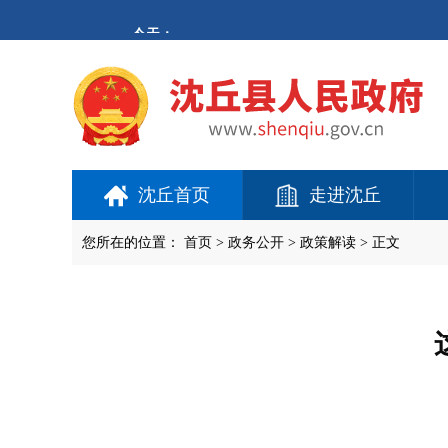
欢
迎
进
入
沈
丘
县
人
民
政
府,
沈丘首页
走进沈丘
盲
人
用
您所在的位置：
首页
>
政务公开
> 政策解读 > 正文
户
使
用
操
作
智
能
引
导，
请
按