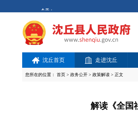
欢
迎
进
入
沈
丘
县
人
民
政
府,
沈丘首页
走进沈丘
盲
人
用
您所在的位置：
首页
>
政务公开
> 政策解读 > 正文
户
使
用
操
作
解读《全国
智
能
引
导，
请
按