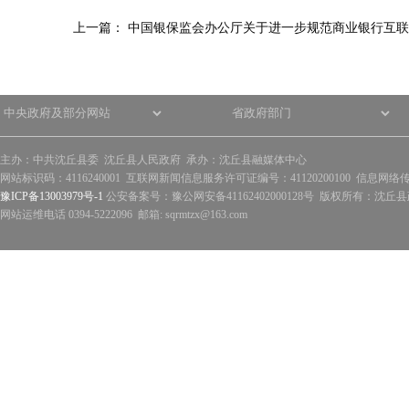
上一篇：
中国银保监会办公厅关于进一步规范商业银行互联
主办：中共沈丘县委 沈丘县人民政府 承办：沈丘县融媒体中心
网站标识码：4116240001 互联网新闻信息服务许可证编号：41120200100 信息网络
豫ICP备13003979号-1
公安备案号：豫公网安备41162402000128号 版权所有：沈丘县政
网站运维电话 0394-5222096 邮箱: sqrmtzx@163.com