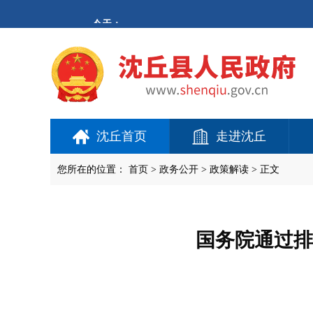
欢
迎
进
入
沈
丘
县
人
民
政
府,
沈丘首页
走进沈丘
盲
人
用
您所在的位置：
首页
>
政务公开
> 政策解读 > 正文
户
使
用
操
作
国务院通过排
智
能
引
导，
请
按