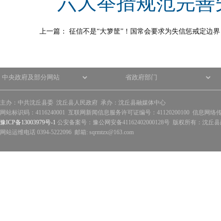
六大举措规范完善
上一篇：
征信不是“大箩筐”！国常会要求为失信惩戒定边界
主办：中共沈丘县委 沈丘县人民政府 承办：沈丘县融媒体中心
网站标识码：4116240001 互联网新闻信息服务许可证编号：41120200100 信息网络
豫ICP备13003979号-1
公安备案号：豫公网安备41162402000128号 版权所有：沈丘县政
网站运维电话 0394-5222096 邮箱: sqrmtzx@163.com