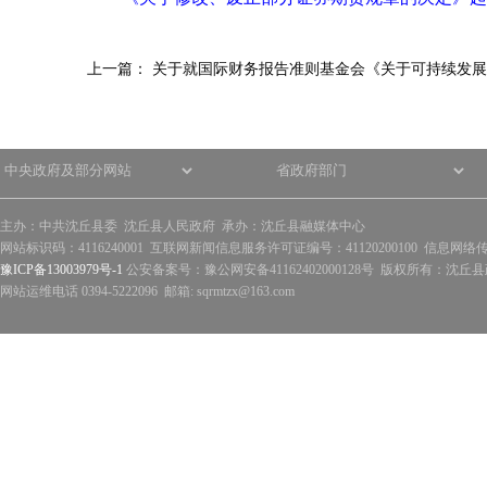
上一篇：
关于就国际财务报告准则基金会《关于可持续发展
主办：中共沈丘县委 沈丘县人民政府 承办：沈丘县融媒体中心
网站标识码：4116240001 互联网新闻信息服务许可证编号：41120200100 信息网络
豫ICP备13003979号-1
公安备案号：豫公网安备41162402000128号 版权所有：沈丘县政
网站运维电话 0394-5222096 邮箱: sqrmtzx@163.com