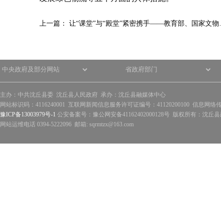
上一篇：
让“课堂”与“殿堂”紧密携手——教育部、国家文物
主办：中共沈丘县委 沈丘县人民政府 承办：沈丘县融媒体中心
网站标识码：4116240001 互联网新闻信息服务许可证编号：41120200100 信息网络
豫ICP备13003979号-1
公安备案号：豫公网安备41162402000128号 版权所有：沈丘县政
网站运维电话 0394-5222096 邮箱: sqrmtzx@163.com