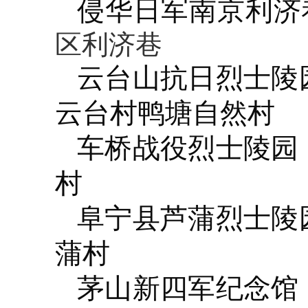
侵华日军南京利济
区利济巷
云台山抗日烈士陵
云台村鸭塘自然村
车桥战役烈士陵园
村
阜宁县芦蒲烈士陵
蒲村
茅山新四军纪念馆