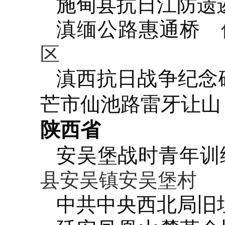
施甸县抗日江防遗
滇缅公路惠通桥
位
区
滇西抗日战争纪念
芒市仙池路雷牙让山
陕西省
安吴堡战时青年训
县安吴镇安吴堡村
中共中央西北局旧