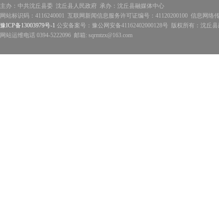
主办：中共沈丘县委 沈丘县人民政府 承办：沈丘县融媒体中心
网站标识码：4116240001 互联网新闻信息服务许可证编号：41120200100 信息网络
豫ICP备13003979号-1
公安备案号：豫公网安备41162402000128号 版权所有：沈丘县政
网站运维电话 0394-5222096 邮箱: sqrmtzx@163.com