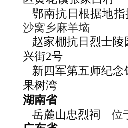
鄂南抗日根据地指
沙窝乡麻羊垴
赵家棚抗日烈士陵
兴街2号
新四军第五师纪念
果树湾
湖南省
岳麓山忠烈祠
位于