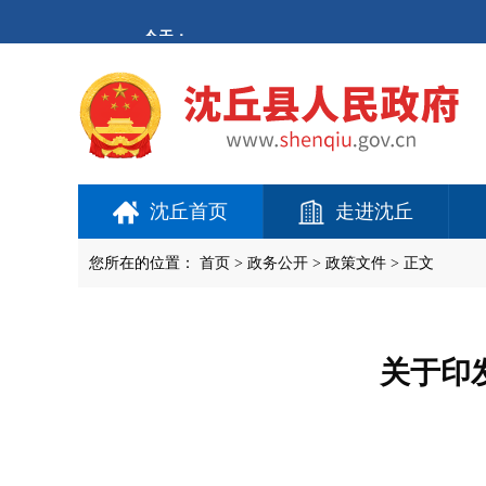
欢
迎
进
入
沈
丘
县
人
民
政
府,
沈丘首页
走进沈丘
盲
人
用
您所在的位置：
首页
>
政务公开
> 政策文件 > 正文
户
使
用
操
作
关于印
智
能
引
导，
请
按