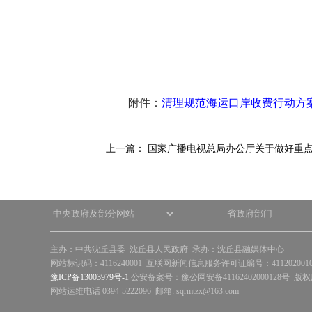
附件：
清理规范海运口岸收费行动方
上一篇：
国家广播电视总局办公厅关于做好重
主办：中共沈丘县委 沈丘县人民政府 承办：沈丘县融媒体中心
网站标识码：4116240001 互联网新闻信息服务许可证编号：41120200
豫ICP备13003979号-1
公安备案号：豫公网安备41162402000128号 版
网站运维电话 0394-5222096 邮箱: sqrmtzx@163.com