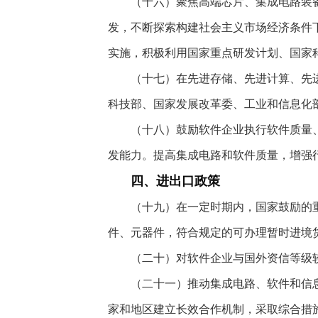
（十六）聚焦高端芯片、集成电路装
发，不断探索构建社会主义市场经济条件
实施，积极利用国家重点研发计划、国家
（十七）在先进存储、先进计算、先
科技部、国家发展改革委、工业和信息化
（十八）鼓励软件企业执行软件质量
发能力。提高集成电路和软件质量，增强
四、进出口政策
（十九）在一定时期内，国家鼓励的
件、元器件，符合规定的可办理暂时进境
（二十）对软件企业与国外资信等级
（二十一）推动集成电路、软件和信
家和地区建立长效合作机制，采取综合措