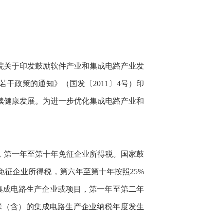
院关于印发鼓励软件产业和集成电路产业发
干政策的通知》（国发〔2011〕4号）印
续健康发展。为进一步优化集成电路产业和
目，第一年至第十年免征企业所得税。国家鼓
免征企业所得税，第六年至第十年按照25%
的集成电路生产企业或项目，第一年至第二年
纳米（含）的集成电路生产企业纳税年度发生