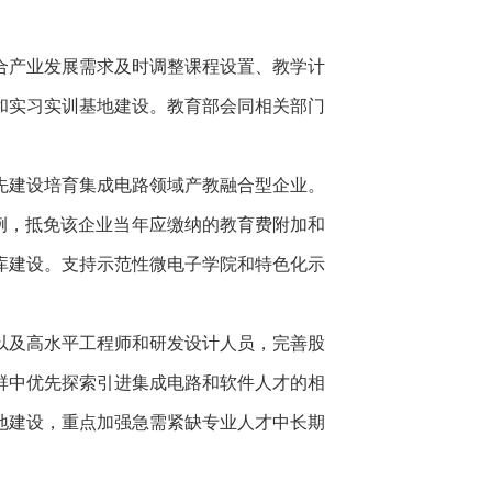
合产业发展需求及时调整课程设置、教学计
和实习实训基地建设。教育部会同相关部门
先建设培育集成电路领域产教融合型企业。
例，抵免该企业当年应缴纳的教育费附加和
库建设。支持示范性微电子学院和特色化示
。
以及高水平工程师和研发设计人员，完善股
群中优先探索引进集成电路和软件人才的相
地建设，重点加强急需紧缺专业人才中长期