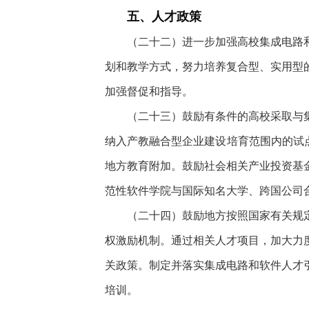
五、人才政策
（二十二）进一步加强高校集成电路
划和教学方式，努力培养复合型、实用型
加强督促和指导。
（二十三）鼓励有条件的高校采取与
纳入产教融合型企业建设培育范围内的试
地方教育附加。鼓励社会相关产业投资基
范性软件学院与国际知名大学、跨国公司
（二十四）鼓励地方按照国家有关规
权激励机制。通过相关人才项目，加大力
关政策。制定并落实集成电路和软件人才
培训。