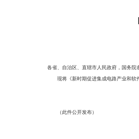
快
捷
键
Ctrl+Alt+9
各省、自治区、直辖市人民政府，国务院
现将《新时期促进集成电路产业和软
（此件公开发布）