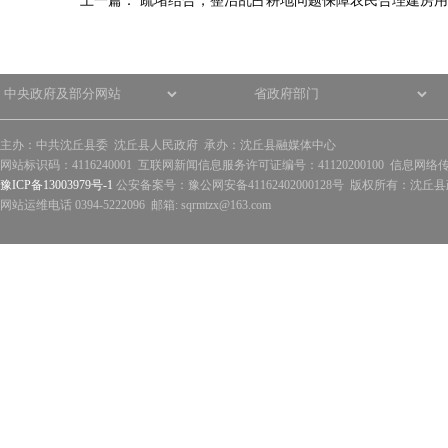
上一篇：
疏堵结合，整治乱占耕地问题保障农民合理建房用
主办：中共沈丘县委 沈丘县人民政府 承办：沈丘县融媒体中心
网站标识码：4116240001 互联网新闻信息服务许可证编号：41120200100 信息网络
豫ICP备13003979号-1
公安备案号：豫公网安备41162402000128号 版权所有：沈丘县政
网站运维电话 0394-5222096 邮箱: sqrmtzx@163.com