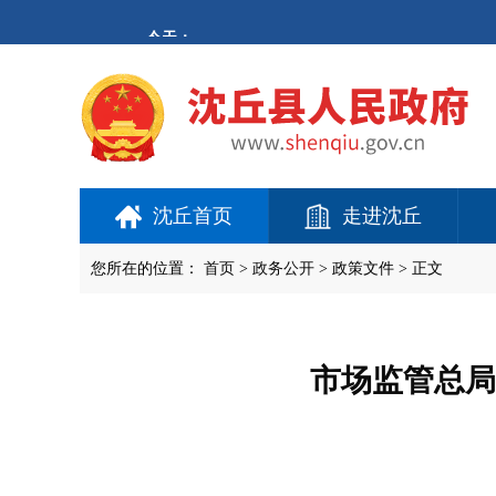
欢
迎
进
入
沈
丘
县
人
民
政
府,
沈丘首页
走进沈丘
盲
人
用
您所在的位置：
首页
>
政务公开
> 政策文件 > 正文
户
使
用
操
作
市场监管总局
智
能
引
导，
请
按