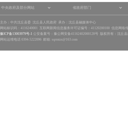
主办：中共沈丘县委 沈丘县人民政府 承办：沈丘县融媒体中心
网站标识码：4116240001 互联网新闻信息服务许可证编号：41120200100 信息网络
豫ICP备13003979号-1
公安备案号：豫公网安备41162402000128号 版权所有：沈丘县政
网站运维电话 0394-5222096 邮箱: sqrmtzx@163.com