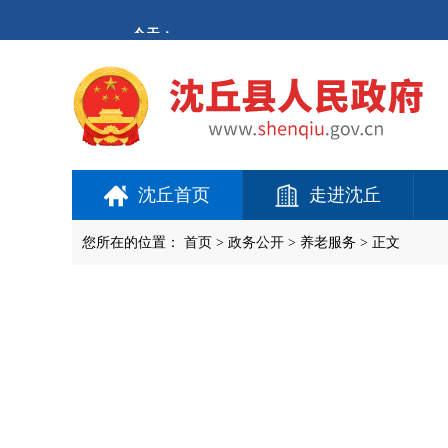
欢
迎
进
入
沈
丘
县
人
民
政
府,
沈丘首页
走进沈丘
盲
人
用
您所在的位置：
首页
>
政务公开
> 养老服务 > 正文
户
使
用
操
作
智
能
引
导，
请
按