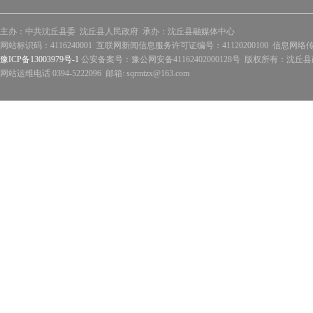
主办：中共沈丘县委 沈丘县人民政府 承办：沈丘县融媒体中心
网站标识码：4116240001 互联网新闻信息服务许可证编号：41120200100 信息网络
豫ICP备13003979号-1
公安备案号：豫公网安备41162402000128号 版权所有：沈丘县政
网站运维电话 0394-5222096 邮箱: sqrmtzx@163.com