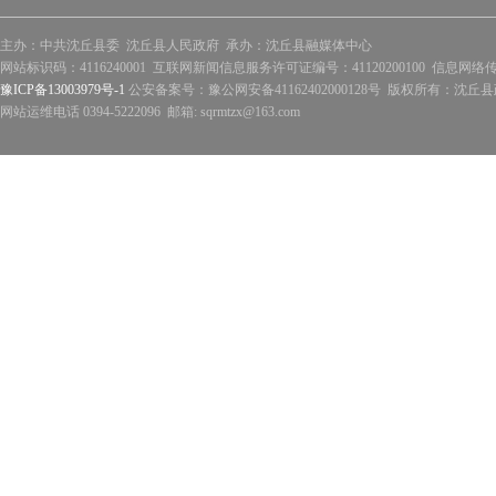
主办：中共沈丘县委 沈丘县人民政府 承办：沈丘县融媒体中心
网站标识码：4116240001 互联网新闻信息服务许可证编号：41120200100 信息网络
豫ICP备13003979号-1
公安备案号：豫公网安备41162402000128号 版权所有：沈丘县政
网站运维电话 0394-5222096 邮箱: sqrmtzx@163.com