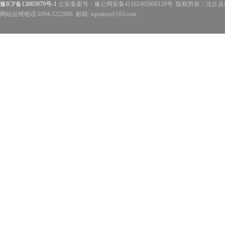
豫ICP备13003979号-1
公安备案号：豫公网安备41162402000128号 版权所有：沈丘县政
网站运维电话 0394-5222096 邮箱: sqrmtzx@163.com