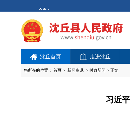
欢
迎
进
入
沈
丘
县
人
民
政
府,
沈丘首页
走进沈丘
盲
人
用
您所在的位置：
首页
>
新闻资讯
>
时政新闻
> 正文
户
使
用
操
作
习近平
智
能
引
导，
请
按