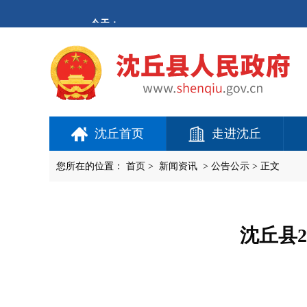
欢
迎
进
入
沈
丘
县
人
民
政
府,
沈丘首页
走进沈丘
盲
人
用
您所在的位置：
首页
>
新闻资讯
>
公告公示
> 正文
户
使
用
操
作
沈丘县
智
能
引
导，
请
按