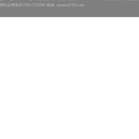
网站运维电话 0394-5222096 邮箱: sqrmtzx@163.com