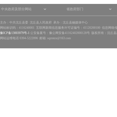
主办：中共沈丘县委 沈丘县人民政府 承办：沈丘县融媒体中心
网站标识码：4116240001 互联网新闻信息服务许可证编号：41120200100 信息网络
豫ICP备13003979号-1
公安备案号：豫公网安备41162402000128号 版权所有：沈丘县政
网站运维电话 0394-5222096 邮箱: sqrmtzx@163.com