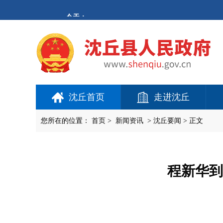
欢
迎
进
入
沈
丘
县
人
民
政
府,
沈丘首页
走进沈丘
盲
人
用
您所在的位置：
首页
>
新闻资讯
>
沈丘要闻
> 正文
户
使
用
操
作
程新华到
智
能
引
导，
请
按